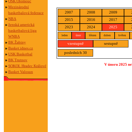
OSK Olomouc
Mezinárodní
2007
2008
2009
basketbalová federace
NBA
2015
2016
2017
ženská americká
2023
2024
2025
basketbalová liga
leden
únor
březen
duben
květen
WNBA
BK Žabiny
vzestupně
sestupně
Basket.idnes.cz
posledních 30
USK Basketbal
BK Trutnov
V únoru 2025 neb
SOKOL Hradec Králové
Basket Valosun