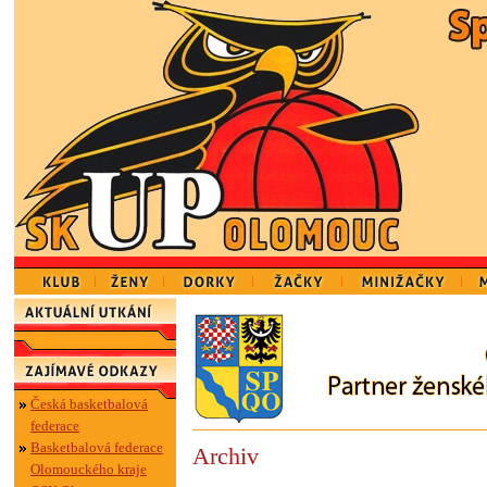
Česká basketbalová
federace
Basketbalová federace
Archiv
Olomouckého kraje