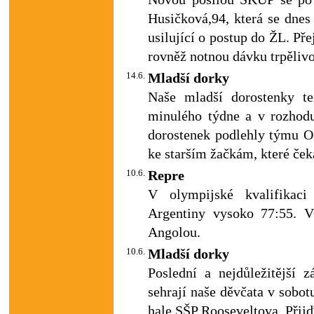
Husičková,94, která se dnes
usilující o postup do ŽL. Př
rovněž notnou dávku trpělivo
14.6.
Mladší dorky
Naše mladší dorostenky t
minulého týdne a v rozhodu
dorostenek podlehly týmu OS
ke starším žačkám, které čeká
10.6.
Repre
V olympijské kvalifikaci
Argentiny vysoko 77:55. V
Angolou.
10.6.
Mladší dorky
Poslední a nejdůležitější z
sehrají naše děvčata v sobo
hale SŠP Rooseveltova. Přijďt