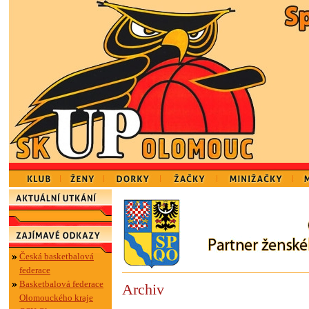
Česká basketbalová
federace
Basketbalová federace
Archiv
Olomouckého kraje