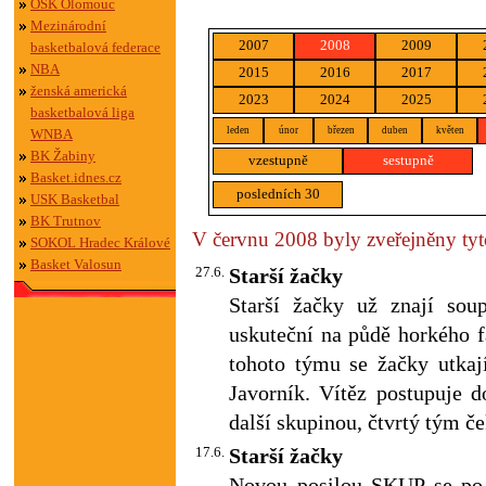
OSK Olomouc
Mezinárodní
2007
2008
2009
basketbalová federace
NBA
2015
2016
2017
ženská americká
2023
2024
2025
basketbalová liga
leden
únor
březen
duben
květen
WNBA
BK Žabiny
vzestupně
sestupně
Basket.idnes.cz
posledních 30
USK Basketbal
BK Trutnov
V červnu 2008 byly zveřejněny tyto
SOKOL Hradec Králové
Basket Valosun
27.6.
Starší žačky
Starší žačky už znají sou
uskuteční na půdě horkého f
tohoto týmu se žačky utka
Javorník. Vítěz postupuje d
další skupinou, čtvrtý tým če
17.6.
Starší žačky
Novou posilou SKUP se po