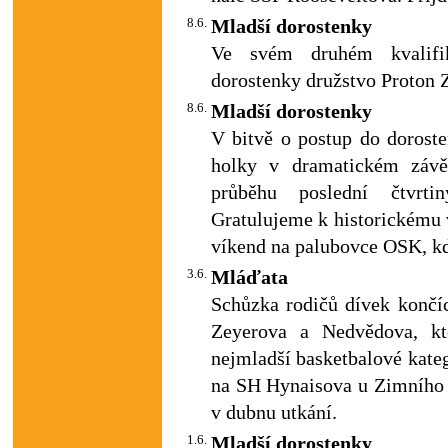
8.6.
Mladší dorostenky
Ve svém druhém kvalifi
dorostenky družstvo Proton 
8.6.
Mladší dorostenky
V bitvě o postup do dorost
holky v dramatickém závěr
průběhu poslední čtvrti
Gratulujeme k historickému v
víkend na palubovce OSK, kdy
3.6.
Mláďata
Schůzka rodičů dívek končí
Zeyerova a Nedvědova, kt
nejmladší basketbalové kateg
na SH Hynaisova u Zimního s
v dubnu utkání.
1.6.
Mladší dorostenky