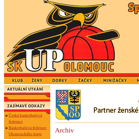
Česká basketbalová
federace
Basketbalová federace
Archiv
Olomouckého kraje