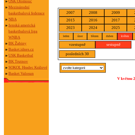
OSK Olomouc
Mezinárodní
2007
2008
2009
basketbalová federace
NBA
2015
2016
2017
ženská americká
2023
2024
2025
basketbalová liga
leden
únor
březen
duben
květen
WNBA
BK Žabiny
vzestupně
sestupně
Basket.idnes.cz
posledních 30
USK Basketbal
BK Trutnov
SOKOL Hradec Králové
Basket Valosun
V květnu 2