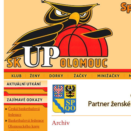
Česká basketbalová
federace
Basketbalová federace
Archiv
Olomouckého kraje