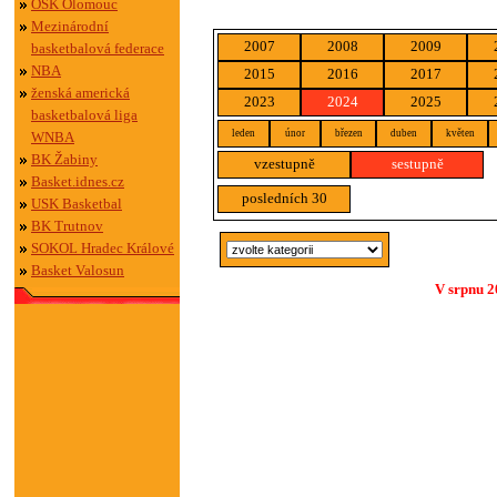
OSK Olomouc
Mezinárodní
2007
2008
2009
basketbalová federace
NBA
2015
2016
2017
ženská americká
2023
2024
2025
basketbalová liga
leden
únor
březen
duben
květen
WNBA
BK Žabiny
vzestupně
sestupně
Basket.idnes.cz
posledních 30
USK Basketbal
BK Trutnov
SOKOL Hradec Králové
Basket Valosun
V srpnu 2