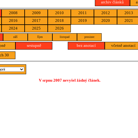
archiv článků
a
2008
2009
2010
2011
2012
2013
2016
2017
2018
2019
2020
2021
2024
2025
2026
září
říjen
listopad
prosinec
pně
sestupně
bez anotací
včetně anotací
ch 30
V srpnu 2007 nevyšel žádný článek.