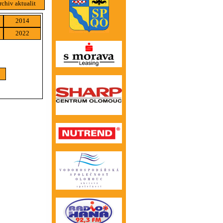
rchiv aktualit
2014
2022