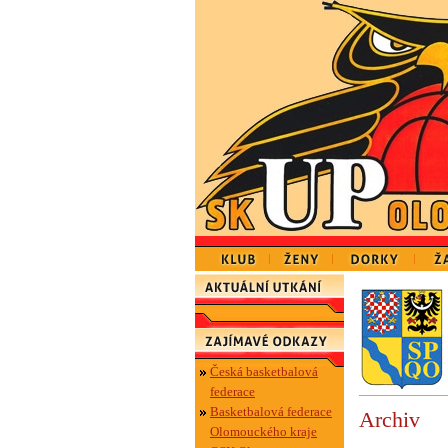
Česká basketbalová
federace
Basketbalová federace
Archiv
Olomouckého kraje