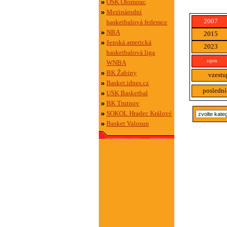
OSK Olomouc
Mezinárodní
2007
basketbalová federace
NBA
2015
ženská americká
2023
basketbalová liga
srpen
WNBA
BK Žabiny
vzestu
Basket.idnes.cz
poslední
USK Basketbal
BK Trutnov
SOKOL Hradec Králové
Basket Valosun