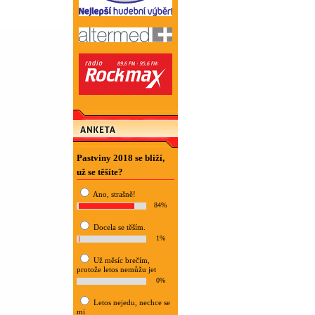
Pastviny 2018 se blíží,
už se těšíte?
Ano, strašně!
84%
Docela se těším.
1%
Už měsíc brečím,
protože letos nemůžu jet
0%
Letos nejedu, nechce se
mi