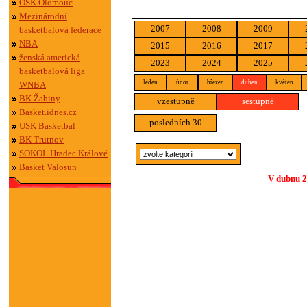
OSK Olomouc
Mezinárodní
2007
2008
2009
basketbalová federace
NBA
2015
2016
2017
ženská americká
2023
2024
2025
basketbalová liga
leden
únor
březen
duben
květen
WNBA
BK Žabiny
vzestupně
sestupně
Basket.idnes.cz
posledních 30
USK Basketbal
BK Trutnov
SOKOL Hradec Králové
Basket Valosun
V dubnu 2