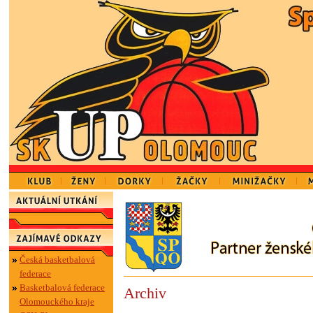
Česká basketbalová
federace
Basketbalová federace
Archiv
Olomouckého kraje