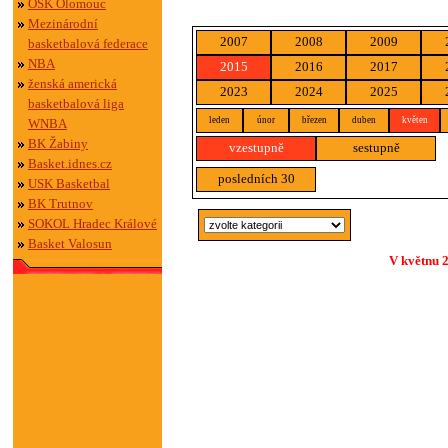
OSK Olomouc
Mezinárodní
2007
2008
2009
basketbalová federace
NBA
2015
2016
2017
ženská americká
2023
2024
2025
basketbalová liga
leden
únor
březen
duben
květen
WNBA
BK Žabiny
vzestupně
sestupně
Basket.idnes.cz
posledních 30
USK Basketbal
BK Trutnov
SOKOL Hradec Králové
Basket Valosun
V květnu 2