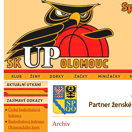
Česká basketbalová
federace
Basketbalová federace
Archiv
Olomouckého kraje