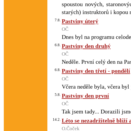
spoustou nových, staronovýc
starých) instruktorů i kopou 
7.8.
Pastviny úterý
OČ
Dnes byl na programu celoden
6.8.
Pastviny den druhý
OČ
Neděle. První celý den na Pas
6.8.
Pastviny den třetí - pondělí
OČ
Včera neděle byla, včera byl 
5.8.
Pastviny den první
OČ
Tak jsem tady... Dorazili jsme
14.2.
Léto se nezadržitelně blíží
O.Čoček