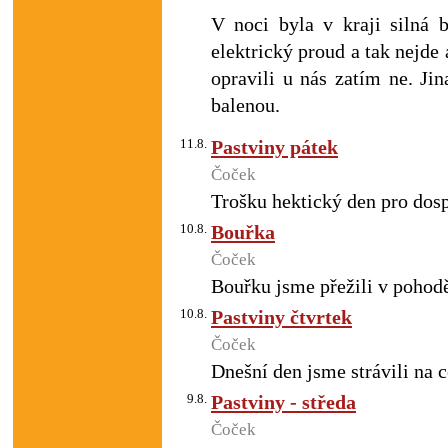
V noci byla v kraji silná 
elektrický proud a tak nejde
opravili u nás zatím ne. Ji
balenou.
11.8.
Pastviny pátek
Čoček
Trošku hektický den pro dosp
10.8.
Bouřka
Čoček
Bouřku jsme přežili v pohod
10.8.
Pastviny čtvrtek
Čoček
Dnešní den jsme strávili na ce
9.8.
Pastviny - středa
Čoček