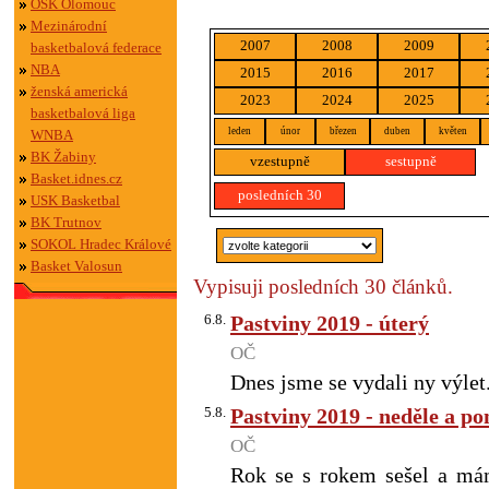
OSK Olomouc
Mezinárodní
2007
2008
2009
basketbalová federace
NBA
2015
2016
2017
ženská americká
2023
2024
2025
basketbalová liga
leden
únor
březen
duben
květen
WNBA
BK Žabiny
vzestupně
sestupně
Basket.idnes.cz
posledních 30
USK Basketbal
BK Trutnov
SOKOL Hradec Králové
Basket Valosun
Vypisuji posledních 30 článků.
6.8.
Pastviny 2019 - úterý
OČ
Dnes jsme se vydali ny výlet.
5.8.
Pastviny 2019 - neděle a po
OČ
Rok se s rokem sešel a mám