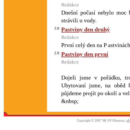
Redakce
Dnešní počasí nebylo moc b
strávili u vody.
3.8.
Pastviny den druhý
Redakce
První celý den na P astvinách
2.8.
Pastviny den první
Redakce
Dojeli jsme v pořádku, tr
Ubytovaní jsme, na oběd b
půjdeme projít po okolí a velc
&nbsp;
Copyright © 2007 SK UP Olomouc,
eS