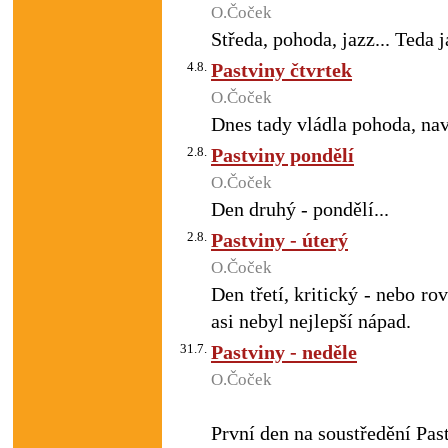
O.Čoček
Středa, pohoda, jazz... Teda 
4.8.
Pastviny čtvrtek
O.Čoček
Dnes tady vládla pohoda, nav
2.8.
Pastviny pondělí
O.Čoček
Den druhý - pondělí...
2.8.
Pastviny - úterý
O.Čoček
Den třetí, kritický - nebo r
asi nebyl nejlepší nápad.
31.7.
Pastviny - neděle
O.Čoček
První den na soustředění Past