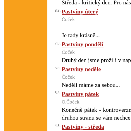
Středa - kritický den. Pro nás
8.8.
Pastviny úterý
Čoček
Je tady krásně...
7.8.
Pastviny pondělí
Čoček
Druhý den jsme prožili v nap
6.8.
Pastviny neděle
Čoček
Neděli máme za sebou...
5.8.
Pastviny pátek
O.Čoček
Konečně pátek - kontroverzn
druhou stranu se vám nechce 
4.8.
Pastviny - středa