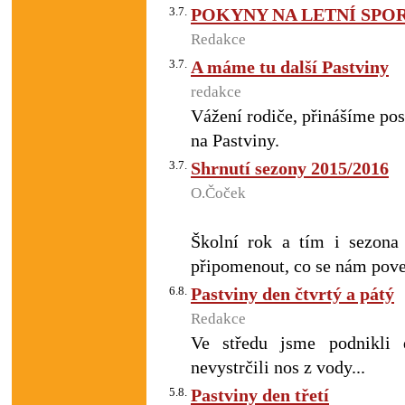
3.7.
POKYNY NA LETNÍ SPOR
Redakce
3.7.
A máme tu další Pastviny
redakce
Vážení rodiče, přinášíme po
na Pastviny.
3.7.
Shrnutí sezony 2015/2016
O.Čoček
Školní rok a tím i sezona
připomenout, co se nám poved
6.8.
Pastviny den čtvrtý a pátý
Redakce
Ve středu jsme podnikli 
nevystrčili nos z vody...
5.8.
Pastviny den třetí