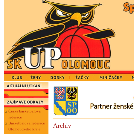
Česká basketbalová
federace
Basketbalová federace
Archiv
Olomouckého kraje