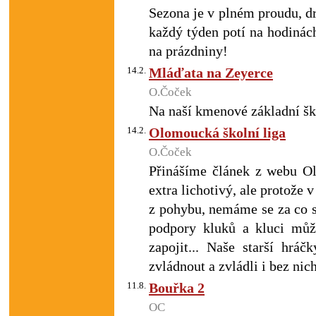
Sezona je v plném proudu, dr
každý týden potí na hodinác
na prázdniny!
14.2.
Mláďata na Zeyerce
O.Čoček
Na naší kmenové základní ško
14.2.
Olomoucká školní liga
O.Čoček
Přinášíme článek z webu Ol
extra lichotivý, ale protože v
z pohybu, nemáme se za co st
podpory kluků a kluci můžo
zapojit... Naše starší hrá
zvládnout a zvládli i bez nich
11.8.
Bouřka 2
OC