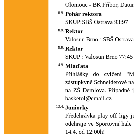
Olomouc - BK Příbor, Datum
8.9.
Pohár rektora
SKUP:SBŠ Ostrava 93:97
8.9.
Rektor
Valosun Brno : SBŠ Ostrava
8.9.
Rektor
SKUP : Valosun Brno 77:45
4.9.
Mláďata
Přihlášky do cvičení "
zástupkyně Schneiderové na
na ZŠ Demlova. Případně j
basketol@email.cz
13.4.
Juniorky
Předehrávka play off ligy 
odehraje ve Sportovní hale
14.4. od 12:00h!