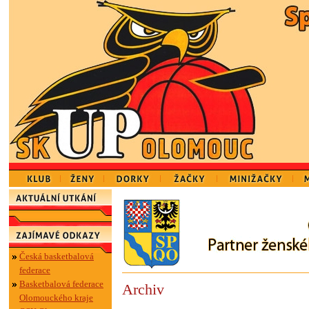
Česká basketbalová
federace
Basketbalová federace
Archiv
Olomouckého kraje