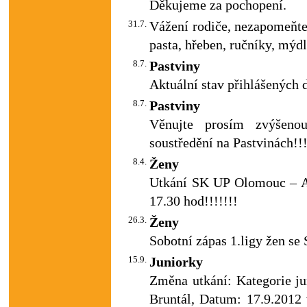
Děkujeme za pochopení.
31.7.
Vážení rodiče, nezapomeňte
pasta, hřeben, ručníky, mýdl
8.7.
Pastviny
Aktuální stav přihlášených d
8.7.
Pastviny
Věnujte prosím zvýšenou
soustředění na Pastvinách!
8.4.
Ženy
Utkání SK UP Olomouc – Ar
17.30 hod!!!!!!!
26.3.
Ženy
Sobotní zápas 1.ligy žen se
15.9.
Juniorky
Změna utkání: Kategorie j
Bruntál, Datum: 17.9.2012