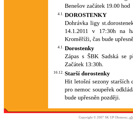
Benešov začátek 19.00 hod
4.1.
DOROSTENKY
Dohrávka ligy st.dorostene
14.1.2011 v 17:30h na h
Kroměříži, čas bude upřesně
4.1.
Dorostenky
Zápas s ŠBK Sadská se př
Začátek 13:30h.
16.12.
Starší dorostenky
Hit letošní sezony starších
pro nemoc soupeřek odkládá
bude upřesněn později.
Copyright © 2007 SK UP Olomouc,
eS