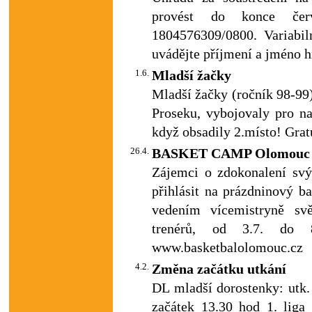
provést do konce červ
1804576309/0800. Variabi
uvádějte příjmení a jméno h
1.6.
Mladší žačky
Mladší žačky (ročník 98-99) 
Proseku, vybojovaly pro na
když obsadily 2.místo! Gra
26.4.
BASKET CAMP Olomouc
Zájemci o zdokonalení sv
přihlásit na prázdninový b
vedením vícemistryně sv
trenérů, od 3.7. do 
www.basketbalolomouc.cz
4.2.
Změna začátku utkání
DL mladší dorostenky: utk
začátek 13.30 hod 1. lig