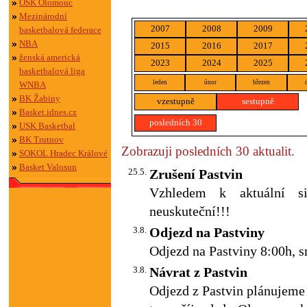
OSK Olomouc
Mezinárodní
2007
2008
2009
basketbalová federace
NBA
2015
2016
2017
ženská americká
2023
2024
2025
basketbalová liga
leden
únor
březen
WNBA
BK Žabiny
vzestupně
sestupně
Basket.idnes.cz
posledních 30
USK Basketbal
BK Trutnov
Zobrazuji posledních 30 aktualit.
SOKOL Hradec Králové
Basket Valosun
25.5.
Zrušení Pastvin
Vzhledem k aktuální si
neuskuteční!!!
3.8.
Odjezd na Pastviny
Odjezd na Pastviny 8:00h, s
3.8.
Návrat z Pastvin
Odjezd z Pastvin plánujeme 