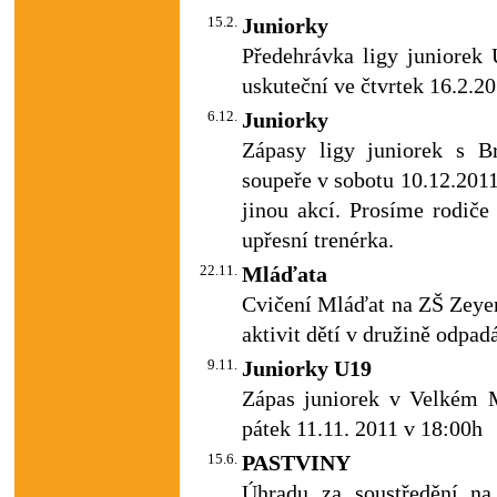
15.2.
Juniorky
Předehrávka ligy juniore
uskuteční ve čtvrtek 16.2.2
6.12.
Juniorky
Zápasy ligy juniorek s B
soupeře v sobotu 10.12.2011
jinou akcí. Prosíme rodiče
upřesní trenérka.
22.11.
Mláďata
Cvičení Mláďat na ZŠ Zeyer
aktivit dětí v družině odpad
9.11.
Juniorky U19
Zápas juniorek v Velkém M
pátek 11.11. 2011 v 18:00h
15.6.
PASTVINY
Úhradu za soustředění na