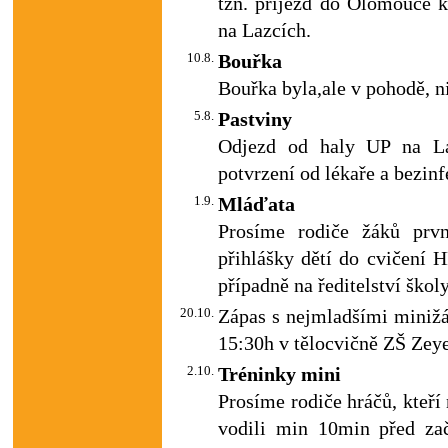
tzn. příjezd do Olomouce 
na Lazcích.
10.8.
Bouřka
Bouřka byla,ale v pohodě, n
5.8.
Pastviny
Odjezd od haly UP na La
potvrzení od lékaře a bezin
1.9.
Mláďata
Prosíme rodiče žáků prv
přihlášky dětí do cvičení H
případně na ředitelství školy
20.10.
Zápas s nejmladšími minižá
15:30h v tělocvičně ZŠ Zey
2.10.
Tréninky mini
Prosíme rodiče hráčů, kteří
vodili min 10min před zač