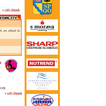
»
celý článek
, tzn. příjezd do
a bezinfekčnost!
 do cvičení HPN -
 Zeyerova
ili min 10min před
fff...
»
celý článek
»
Starší novinky