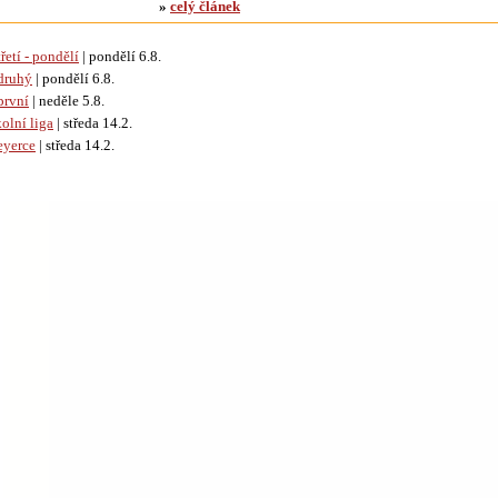
»
celý článek
řetí - pondělí
| pondělí 6.8.
druhý
| pondělí 6.8.
první
| neděle 5.8.
olní liga
| středa 14.2.
eyerce
| středa 14.2.