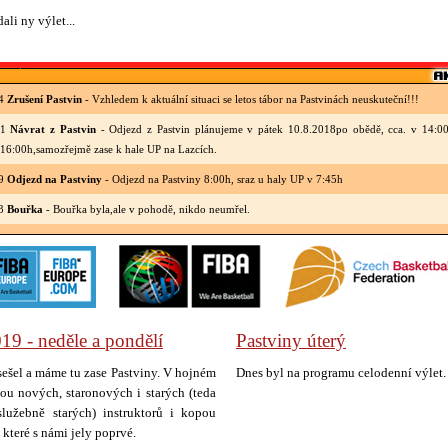
ali ny výlet...
04
Zrušení Pastvin
- Vzhledem k aktuální situaci se letos tábor na Pastvinách neuskuteční!!!
01
Návrat z Pastvin
- Odjezd z Pastvin plánujeme v pátek 10.8.2018po obědě, cca. v 14:00h
6:00h,samozřejmě zase k hale UP na Lazcích.
59
Odjezd na Pastviny
- Odjezd na Pastviny 8:00h, sraz u haly UP v 7:45h
33
Bouřka
- Bouřka byla,ale v pohodě, nikdo neumřel.
09
Pastviny
- Odjezd od haly UP na Lazcích 8:00h, sraz 7:30h. Nezapomeňte potvrzení od lékaře 
22
Mláďata
- Prosíme rodiče žáků prvních a druhých tříd ZŠ Zeyerova, aby přihlášky dětí
é třídní učitelce, případně na ředitelství školy.
37
- Zápas s nejmladšími minižáky BCM se uskuteční ve středu 22.10. od 15:30h v tělocvičně ZŠ
19 - neděle a pondělí
Pastviny úterý
19
Tréninky mini
- Prosíme rodiče hráčů, kteří nenavštěvují přímo ZŠ Zeyerova, aby děti vod
ů do vestibulu u družiny. Děkujeme za pochopení.
sešel a máme tu zase Pastviny. V hojném
Dnes byl na programu celodenní výlet. U
tou nových, staronových i starých (teda
lužebně starých) instruktorů i kopou
 které s námi jely poprvé.