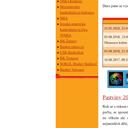
OSK Olomouc
Dnes jsme se vyd
Mezinárodní
basketbalová federace
NBA
ženská americká
25.05.2020, 22:
basketbalová liga
WNBA
03.08.2018, 23:
BK Žabiny
Olomouce kolem 1
Basket.idnes.cz
03.08.2018, 22:
USK Basketbal
BK Trutnov
10.08.2017, 08:
SOKOL Hradec Králové
05.08.2017, 13:
Basket Valosun
01.09.2016, 15:
Mláďata předali sv
20.10.2014, 15:
Pastviny 20
02.10.2014, 15:
začátkem trénink
Rok se s rokem 
počtu, se spous
ne věkem ale s
nejmenších dětí,