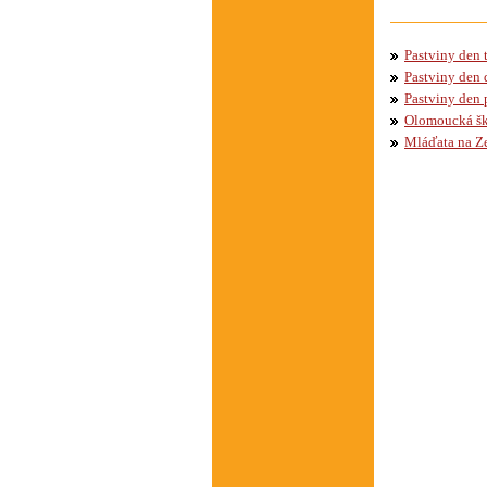
Pastviny den t
Pastviny den 
Pastviny den 
Olomoucká šk
Mláďata na Z