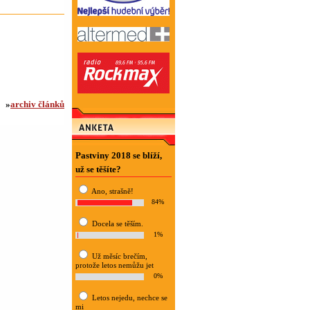
»
archiv článků
Pastviny 2018 se blíží,
už se těšíte?
Ano, strašně!
84%
Docela se těším.
1%
Už měsíc brečím,
protože letos nemůžu jet
0%
Letos nejedu, nechce se
mi