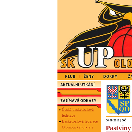
Česká basketbalová
federace
06.08.2019 | OČ
Basketbalová federace
Pastviny
Olomouckého kraje