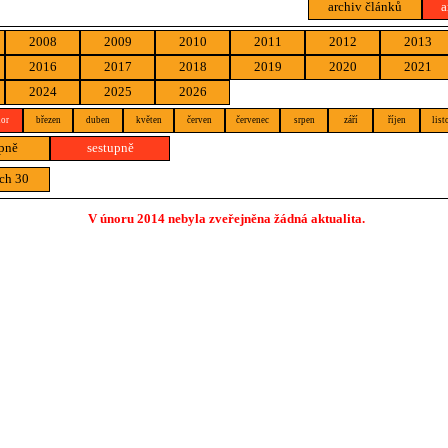
archiv článků
a
2008
2009
2010
2011
2012
2013
2016
2017
2018
2019
2020
2021
2024
2025
2026
or
březen
duben
květen
červen
červenec
srpen
září
říjen
list
pně
sestupně
ch 30
V únoru 2014 nebyla zveřejněna žádná aktualita.