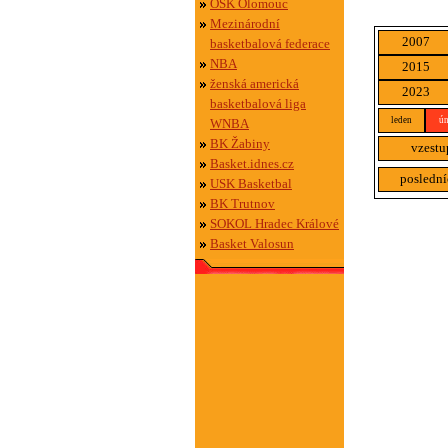
OSK Olomouc
Mezinárodní
2007
basketbalová federace
NBA
2015
ženská americká
2023
basketbalová liga
leden
ún
WNBA
BK Žabiny
vzestu
Basket.idnes.cz
poslední
USK Basketbal
BK Trutnov
SOKOL Hradec Králové
Basket Valosun