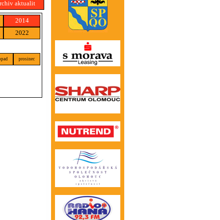
rchiv aktualit
2014
2022
opad
prosinec