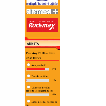
Pastviny 2018 se blíží,
už se těšíte?
Ano, strašně!
84%
Docela se těším.
1%
Už měsíc brečím,
protože letos nemůžu jet
0%
Letos nejedu, nechce se
mi