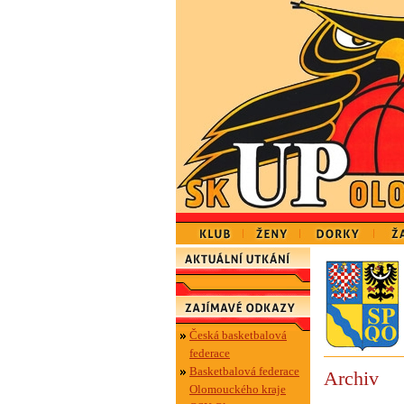
Česká basketbalová
federace
Basketbalová federace
Archiv
Olomouckého kraje