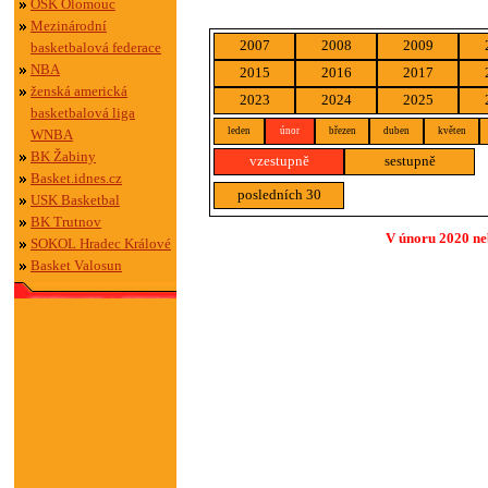
OSK Olomouc
Mezinárodní
2007
2008
2009
basketbalová federace
NBA
2015
2016
2017
ženská americká
2023
2024
2025
basketbalová liga
leden
únor
březen
duben
květen
WNBA
BK Žabiny
vzestupně
sestupně
Basket.idnes.cz
posledních 30
USK Basketbal
BK Trutnov
V únoru 2020 neb
SOKOL Hradec Králové
Basket Valosun