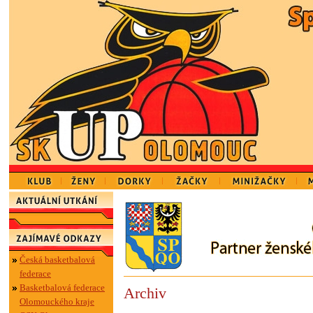
Česká basketbalová
federace
Basketbalová federace
Archiv
Olomouckého kraje