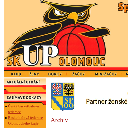
Česká basketbalová
federace
Basketbalová federace
Archiv
Olomouckého kraje