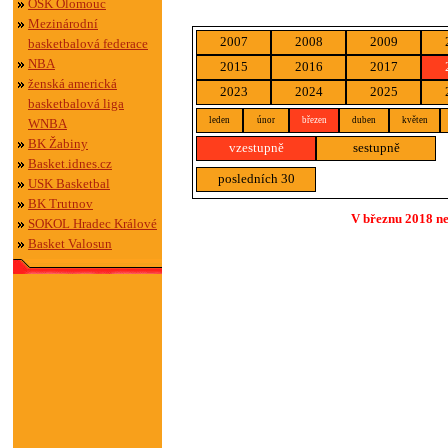
OSK Olomouc
Mezinárodní
2007
2008
2009
basketbalová federace
NBA
2015
2016
2017
ženská americká
2023
2024
2025
basketbalová liga
leden
únor
březen
duben
květen
WNBA
BK Žabiny
vzestupně
sestupně
Basket.idnes.cz
posledních 30
USK Basketbal
BK Trutnov
V březnu 2018 ne
SOKOL Hradec Králové
Basket Valosun