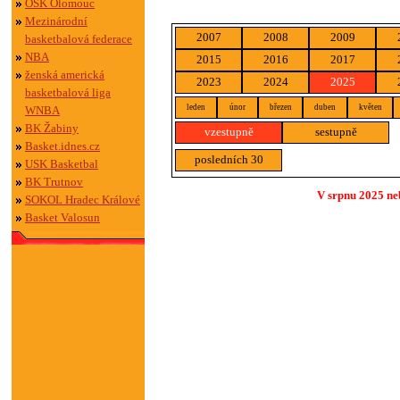
OSK Olomouc
Mezinárodní
2007
2008
2009
basketbalová federace
NBA
2015
2016
2017
ženská americká
2023
2024
2025
basketbalová liga
leden
únor
březen
duben
květen
WNBA
BK Žabiny
vzestupně
sestupně
Basket.idnes.cz
posledních 30
USK Basketbal
BK Trutnov
V srpnu 2025 ne
SOKOL Hradec Králové
Basket Valosun