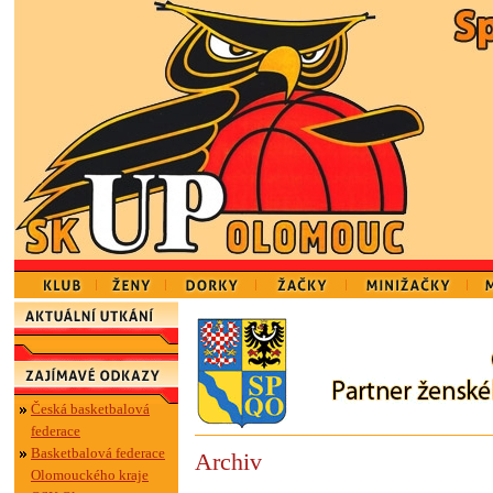
Česká basketbalová
federace
Basketbalová federace
Archiv
Olomouckého kraje