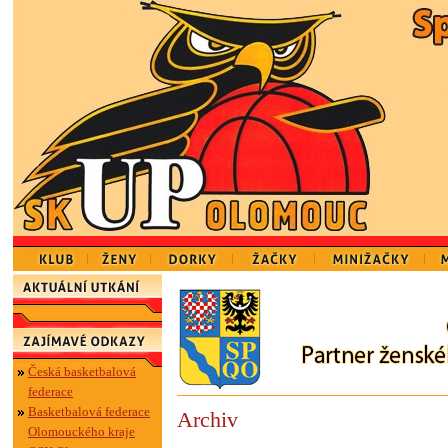
Česká basketbalová
federace
Basketbalová federace
Archiv
Olomouckého kraje