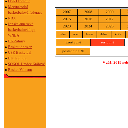
OSK Olomouc
Mezinárodní
2007
2008
2009
basketbalová federace
NBA
2015
2016
2017
ženská americká
2023
2024
2025
basketbalová liga
leden
únor
březen
duben
květen
WNBA
BK Žabiny
vzestupně
sestupně
Basket.idnes.cz
posledních 30
USK Basketbal
BK Trutnov
V září 2019 neb
SOKOL Hradec Králové
Basket Valosun