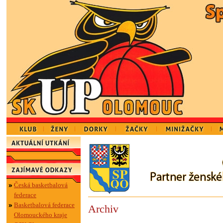
Česká basketbalová
federace
Basketbalová federace
Archiv
Olomouckého kraje