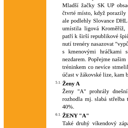
Mladší žačky SK UP obsad
čtvrté místo, když porazil
ale podlehly Slovance DHL
umístila ligová Kroměříž,
patří k širší republikové šp
nutí trenéry nasazovat "vypů
s kmenovými hráčkami s
nezdarem. Popřejme našim d
tréninkem co nevíce stmelily
účast v žákovské lize, kam b
5.1.
Ženy A
Ženy "A" prohrály dnešní
rozhodla mj. slabá střelba 
40%.
6.1.
ŽENY "A"
Také druhý víkendový záp