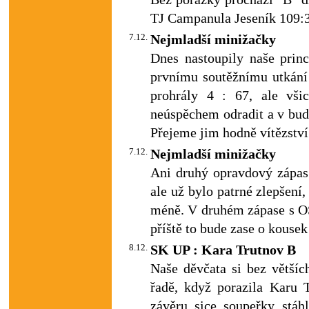
TJ Campanula Jeseník 109:
7.12.
Nejmladší minižačky
Dnes nastoupily naše prin
prvnímu soutěžnímu utkání
prohrály 4 : 67, ale vši
neúspěchem odradit a v bud
Přejeme jim hodně vítězství
7.12.
Nejmladší minižačky
Ani druhý opravdový zápas 
ale už bylo patrné zlepšení
méně. V druhém zápase s OS
příště to bude zase o kousek
8.12.
SK UP : Kara Trutnov B
Naše děvčata si bez většíc
řadě, když porazila Karu 
závěru sice soupeřky stá