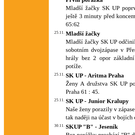
Mladší žačky SK UP poprv
ještě 3 minuty před konc
65:62
25.11.
Mladší žačky
Mladší žačky SK UP odčinil
sobotním dvojzápase v Přer
hrály bez 2 opor základní
potíže.
25.11.
SK UP - Aritma Praha
Ženy A družstva SK UP po
Praha 61 : 45.
25.11.
SK UP - Junior Kralupy
Naše ženy porazily v zápase
tak naději na účast v bojích
30.11.
SKUP "B" - Jeseník
Bez porážky prochází "B" d