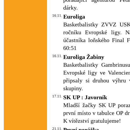
dárky.
16.11.
Euroliga
Basketbalistky ZVVZ USK 
ročníku Evropské ligy. 
účastníka loňského Final 
60:51
16.11.
Euroliga Žabiny
Basketbalistky Gambrinus
Evropské ligy ve Valenc
připsaly si druhou výhru
skupiny.
17.11.
SK UP : Javorník
Mladší žačky SK UP poraz
první místo v tabulce OP d
K vítězství gratulujeme!
21.11.
První porážka