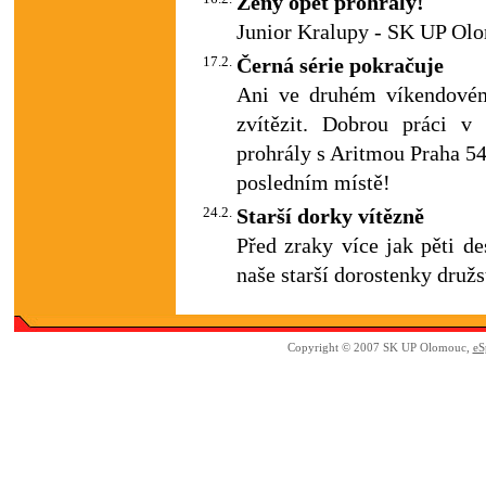
Ženy opět prohrály!
Junior Kralupy - SK UP Ol
17.2.
Černá série pokračuje
Ani ve druhém víkendovém
zvítězit. Dobrou práci v
prohrály s Aritmou Praha 54:
posledním místě!
24.2.
Starší dorky vítězně
Před zraky více jak pěti de
naše starší dorostenky druž
Copyright © 2007 SK UP Olomouc,
eS