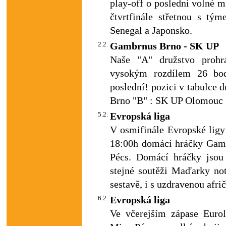
play-off o poslední volné m
čtvrtfinále střetnou s tý
Senegal a Japonsko.
2.2.
Gambrnus Brno - SK UP
Naše "A" družstvo proh
vysokým rozdílem 26 bo
poslední! pozici v tabulce
Brno "B" : SK UP Olomouc 
5.2.
Evropská liga
V osmifinále Evropské ligy
18:00h domácí hráčky Gam
Pécs. Domácí hráčky jsou 
stejné soutěži Maďarky not
sestavě, i s uzdravenou af
6.2.
Evropská liga
Ve včerejším zápase Euro