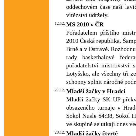
oddechovém čase naší lavič
vítězství udržely.
12.12.
MS 2010 v ČR
Pořadatelem příštího mistr
2010 Česká republika. Šampio
Brně a v Ostravě. Rozhodnu
rady basketbalové fede
pořadatelství mistrovství 
Lotyšsko, ale všechny tři 
schopny splnit náročné po
27.12.
Mladší žačky v Hradci
Mladší žačky SK UP překva
obsazeného turnaje v Hrad
Sokol Nusle 54:38, Sokol H
ve skupině se utkají dnes v
28.12.
Mladší žačky čtvrté