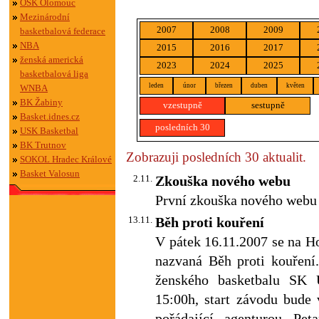
OSK Olomouc
Mezinárodní
2007
2008
2009
basketbalová federace
NBA
2015
2016
2017
ženská americká
2023
2024
2025
basketbalová liga
leden
únor
březen
duben
květen
WNBA
BK Žabiny
vzestupně
sestupně
Basket.idnes.cz
posledních 30
USK Basketbal
BK Trutnov
Zobrazuji posledních 30 aktualit.
SOKOL Hradec Králové
Basket Valosun
2.11.
Zkouška nového webu
První zkouška nového webu 
13.11.
Běh proti kouření
V pátek 16.11.2007 se na H
nazvaná Běh proti kouření.
ženského basketbalu SK 
15:00h, start závodu bude 
pořádající agenturou Pe