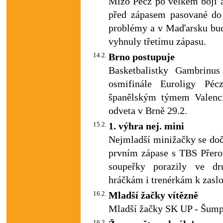
Mizo Pécz po velkém boji a
před zápasem pasované do 
problémy a v Maďarsku bud
vyhnuly třetímu zápasu.
14.2.
Brno postupuje
Basketbalistky Gambrinus
osmifinále Euroligy Péc
španělským týmem Valencie
odveta v Brně 29.2.
15.2.
1. výhra nej. mini
Nejmladší minižačky se doč
prvním zápase s TBS Přerov
soupeřky porazily ve dr
hráčkám i trenérkám k zasl
16.2.
Mladší žačky vítězně
Mladší žačky SK UP - Šump
16.2.