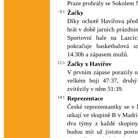
Praze prohrály se Sokolem 
9.1.
Žačky
Díky ochotě Havířova přede
hrát v době jarních prázdnin
Sportovní hale na Lazcíc
pokračuje basketbalová 
14.30h a zápasem mužů.
12.1.
Žačky x Havířov
V prvním zápase porazily n
velkém boji 47:37, druh
zvítězily v něm 51:39.
14.1.
Reprezentace
České reprezentantky se v 
utkají ve skupině B v Madr
dva týmy z každé skupiny 
budou mít už jistotu post