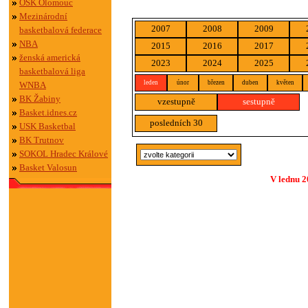
OSK Olomouc
Mezinárodní
2007
2008
2009
basketbalová federace
NBA
2015
2016
2017
ženská americká
2023
2024
2025
basketbalová liga
leden
únor
březen
duben
květen
WNBA
BK Žabiny
vzestupně
sestupně
Basket.idnes.cz
posledních 30
USK Basketbal
BK Trutnov
SOKOL Hradec Králové
Basket Valosun
V lednu 2