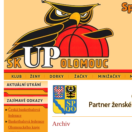
Česká basketbalová
federace
Basketbalová federace
Archiv
Olomouckého kraje