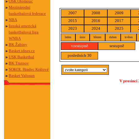
OSK Olomouc
Mezinárodní
2007
2008
2009
basketbalová federace
NBA
2015
2016
2017
ženská americká
2023
2024
2025
basketbalová liga
leden
únor
březen
duben
květen
WNBA
BK Žabiny
vzestupně
sestupně
Basket.idnes.cz
posledních 30
USK Basketbal
BK Trutnov
SOKOL Hradec Králové
Basket Valosun
V prosinci