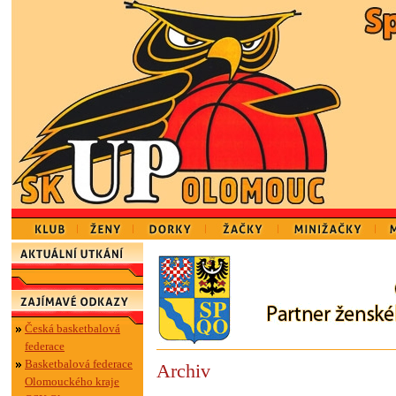
Česká basketbalová
federace
Basketbalová federace
Archiv
Olomouckého kraje