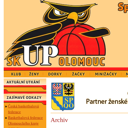
Česká basketbalová
federace
Basketbalová federace
Archiv
Olomouckého kraje