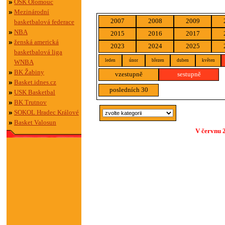
OSK Olomouc
Mezinárodní
2007
2008
2009
basketbalová federace
NBA
2015
2016
2017
ženská americká
2023
2024
2025
basketbalová liga
leden
únor
březen
duben
květen
WNBA
BK Žabiny
vzestupně
sestupně
Basket.idnes.cz
posledních 30
USK Basketbal
BK Trutnov
SOKOL Hradec Králové
Basket Valosun
V červnu 2