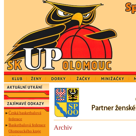
Česká basketbalová
federace
Basketbalová federace
Archiv
Olomouckého kraje