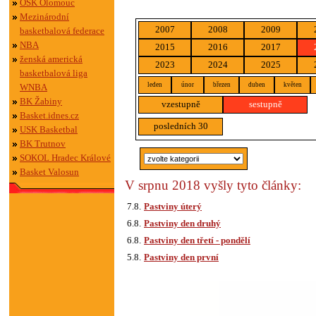
OSK Olomouc
Mezinárodní
2007
2008
2009
basketbalová federace
NBA
2015
2016
2017
ženská americká
2023
2024
2025
basketbalová liga
leden
únor
březen
duben
květen
WNBA
BK Žabiny
vzestupně
sestupně
Basket.idnes.cz
posledních 30
USK Basketbal
BK Trutnov
SOKOL Hradec Králové
Basket Valosun
V srpnu 2018 vyšly tyto články:
7.8.
Pastviny úterý
6.8.
Pastviny den druhý
6.8.
Pastviny den třetí - pondělí
5.8.
Pastviny den první