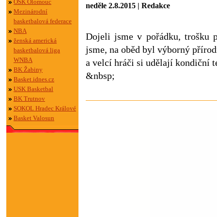
OSK Olomouc
neděle 2.8.2015 | Redakce
Mezinárodní
basketbalová federace
NBA
Dojeli jsme v pořádku, trošku 
ženská americká
jsme, na oběd byl výborný přírod
basketbalová liga
WNBA
a velcí hráči si udělají kondiční te
BK Žabiny
&nbsp;
Basket.idnes.cz
USK Basketbal
BK Trutnov
SOKOL Hradec Králové
Basket Valosun