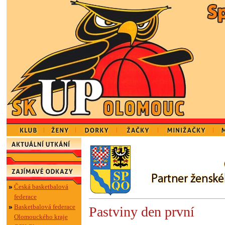
Česká basketbalová
federace
Basketbalová federace
Pastviny den první
Olomouckého kraje