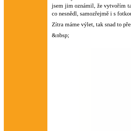
jsem jim oznámil, že vytvořím t
co nesnědl, samozřejmě i s fotkou
Zítra máme výlet, tak snad to př
&nbsp;