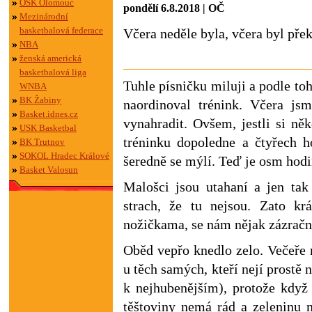
OSK Olomouc
pondělí 6.8.2018 | OČ
Mezinárodní
basketbalová federace
Včera neděle byla, včera byl přek
NBA
ženská americká
basketbalová liga
Tuhle písničku miluji a podle to
WNBA
BK Žabiny
naordinoval trénink. Včera jsm
Basket.idnes.cz
vynahradit. Ovšem, jestli si n
USK Basketbal
tréninku dopoledne a čtyřech h
BK Trutnov
SOKOL Hradec Králové
šeredně se mýlí. Teď je osm hodin
Basket Valosun
Malošci jsou utahaní a jen tak
strach, že tu nejsou. Zato k
nožičkama, se nám nějak zázračně
Oběd vepřo knedlo zelo. Večeře 
u těch samých, kteří nejí prostě 
k nejhubenějším), protože když
těštoviny nemá rád a zeleninu 