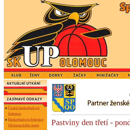
Česká basketbalová
federace
Basketbalová federace
Pastviny den třetí - pond
Olomouckého kraje