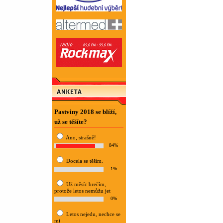
Pastviny 2018 se blíží,
už se těšíte?
Ano, strašně!
84%
Docela se těším.
1%
Už měsíc brečím,
protože letos nemůžu jet
0%
Letos nejedu, nechce se
mi