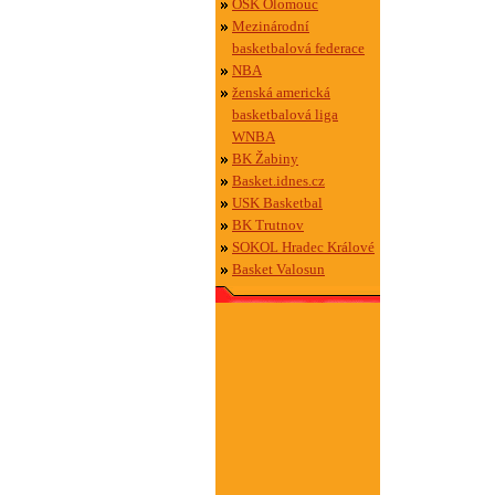
OSK Olomouc
Mezinárodní
basketbalová federace
NBA
ženská americká
basketbalová liga
WNBA
BK Žabiny
Basket.idnes.cz
USK Basketbal
BK Trutnov
SOKOL Hradec Králové
Basket Valosun