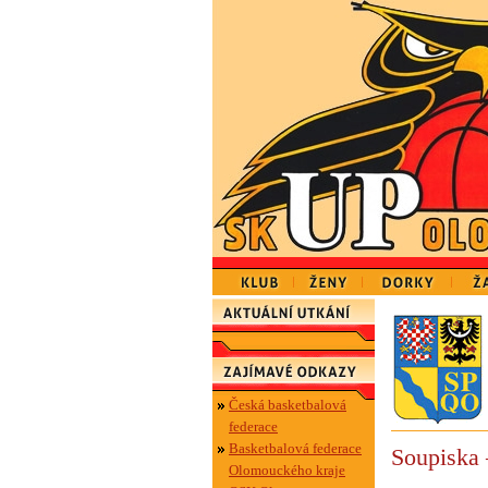
Česká basketbalová
federace
Basketbalová federace
Soupiska 
Olomouckého kraje