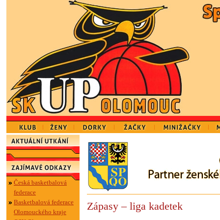
Česká basketbalová
federace
Basketbalová federace
Zápasy – liga kadetek
Olomouckého kraje