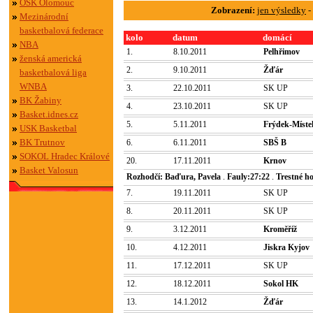
OSK Olomouc
Zobrazení:
jen výsledky
-
Mezinárodní
basketbalová federace
kolo
datum
domácí
NBA
1.
8.10.2011
Pelhřimov
ženská americká
2.
9.10.2011
Žďár
basketbalová liga
WNBA
3.
22.10.2011
SK UP
BK Žabiny
4.
23.10.2011
SK UP
Basket.idnes.cz
5.
5.11.2011
Frýdek-Míste
USK Basketbal
BK Trutnov
6.
6.11.2011
SBŠ B
SOKOL Hradec Králové
20.
17.11.2011
Krnov
Basket Valosun
Rozhodčí: Baďura, Pavela
.
Fauly:27:22
.
Trestné ho
7.
19.11.2011
SK UP
8.
20.11.2011
SK UP
9.
3.12.2011
Kroměříž
10.
4.12.2011
Jiskra Kyjov
11.
17.12.2011
SK UP
12.
18.12.2011
Sokol HK
13.
14.1.2012
Žďár