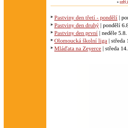
Zeyerova, aby přihlášky dětí do cvi
»
celý 
případně na ředitelství školy.
Pastviny den třetí - pondělí
| po
20.10.2014, 15:37
- Zápas s nejmlad
Pastviny den druhý
| pondělí 6.
od 15:30h v tělocvičně ZŠ Zeyerova
Pastviny den první
| neděle 5.8.
02.10.2014, 15:19
Tréninky mini
- P
Olomoucká školní liga
| středa 
Zeyerova, aby děti vodili min 10min
Mláďata na Zeyerce
| středa 14.
Děkujeme za pochopení.