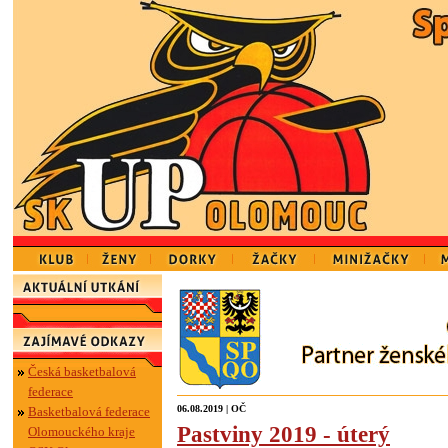
Česká basketbalová
federace
06.08.2019 | OČ
Basketbalová federace
Pastviny 2019 - úterý
Olomouckého kraje