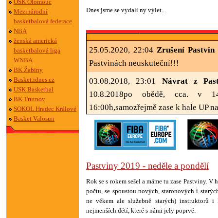
OSK Olomouc
Dnes jsme se vydali ny výlet...
Mezinárodní
basketbalová federace
NBA
ženská americká
25.05.2020, 22:04
Zrušení Pastvin
basketbalová liga
WNBA
Pastvinách neuskuteční!!!
BK Žabiny
Basket.idnes.cz
03.08.2018, 23:01
Návrat z Past
USK Basketbal
10.8.2018po obědě, cca. v 1
BK Trutnov
16:00h,samozřejmě zase k hale UP na
SOKOL Hradec Králové
Basket Valosun
03.08.2018, 22:59
Odjezd na Pastv
7:45h
10.08.2017, 08:33
Bouřka
- Bouřka b
Pastviny 2019 - neděle a pondělí
05.08.2017, 13:09
Pastviny
- Odje
Rok se s rokem sešel a máme tu zase Pastviny. V
Nezapomeňte potvrzení od lékaře a b
počtu, se spoustou nových, staronových i starýc
ne věkem ale služebně starých) instruktorů i
01.09.2016, 15:22
Mláďata
- Pros
nejmenších dětí, které s námi jely poprvé.