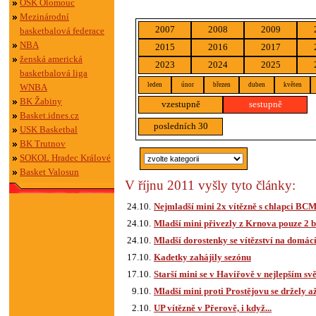
OSK Olomouc
Mezinárodní
2007
2008
2009
basketbalová federace
NBA
2015
2016
2017
ženská americká
2023
2024
2025
basketbalová liga
leden
únor
březen
duben
květen
WNBA
BK Žabiny
vzestupně
sestupně
Basket.idnes.cz
posledních 30
USK Basketbal
BK Trutnov
SOKOL Hradec Králové
Basket Valosun
V říjnu 2011 vyšly tyto články:
24.10.
Nejmladší mini 2x vítězně s chlapci BC
24.10.
Mladší mini přivezly z Krnova pouze 2 
24.10.
Mladší dorostenky se vítězství na domác
17.10.
Kadetky zahájily sezónu
17.10.
Starší mini se v Havířově v nejlepším sv
9.10.
Mladší mini proti Prostějovu se držely a
2.10.
UP vítězně v Přerově, i když...