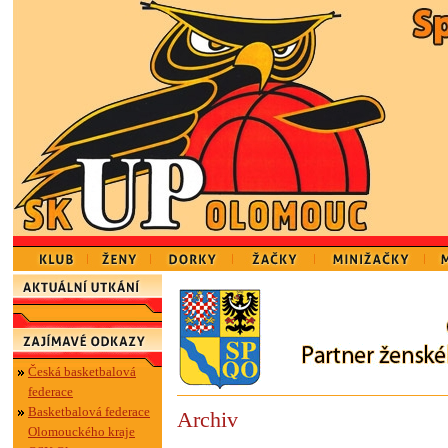
Česká basketbalová
federace
Basketbalová federace
Archiv
Olomouckého kraje