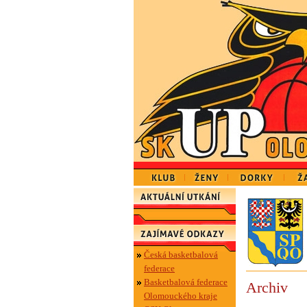
Česká basketbalová
federace
Basketbalová federace
Archiv
Olomouckého kraje