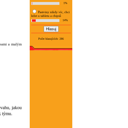
1%
Pastviny nikdy víc, chci
ležet u tabletu a chipsů
14%
Počet hlasujících: 286
ybami a malým
evahu, jakou
k týmu.