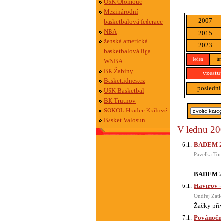
OSK Olomouc
Mezinárodní
2007
basketbalová federace
NBA
2015
ženská americká
2023
basketbalová liga
leden
ún
WNBA
BK Žabiny
vzestu
Basket.idnes.cz
poslední
USK Basketbal
BK Trutnov
SOKOL Hradec Králové
Basket Valosun
V lednu 200
6.1.
BADEM 20
Pavelka To
BADEM 20
6.1.
Havířov 
Ondřej Zatl
Žačky při
7.1.
Povánoční