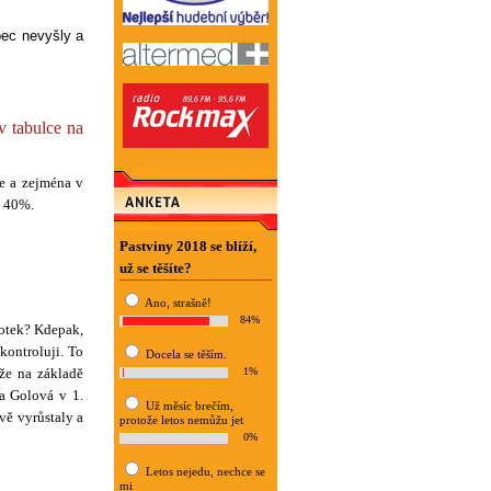
ec nevyšly a
 tabulce na
le a zejména v
e 40%.
Pastviny 2018 se blíží,
už se těšíte?
Ano, strašně!
84%
šotek? Kdepak,
kontroluji. To
Docela se těším.
kže na základě
1%
a Golová v 1.
Už měsíc brečím,
vě vyrůstaly a
protože letos nemůžu jet
0%
Letos nejedu, nechce se
mi