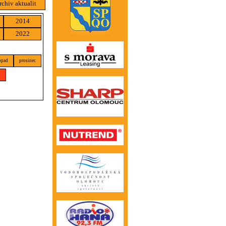
rchiv aktualit
2014
2022
opad
prosinec