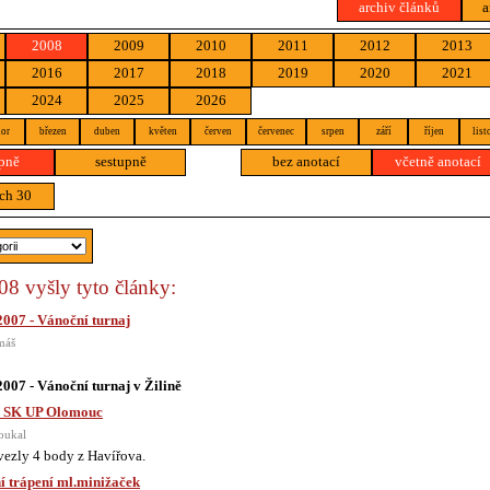
archiv článků
a
2008
2009
2010
2011
2012
2013
2016
2017
2018
2019
2020
2021
2024
2025
2026
or
březen
duben
květen
červen
červenec
srpen
září
říjen
list
pně
sestupně
bez anotací
včetně anotací
ch 30
8 vyšly tyto články:
07 - Vánoční turnaj
máš
07 - Vánoční turnaj v Žilině
- SK UP Olomouc
oukal
vezly 4 body z Havířova.
 trápení ml.minižaček