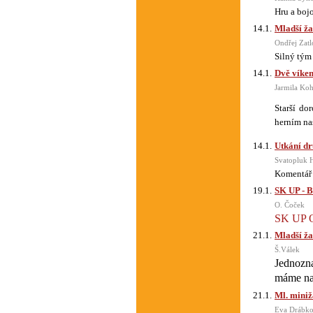
Hru a bojo
14.1.
Mladší ža
Ondřej Zatl
Silný tým
14.1.
Dvě víken
Jarmila Ko
Starší do
herním na
14.1.
Utkání dr
Svatopluk 
Komentář t
19.1.
SK UP - 
O. Čoček
SK UP O
21.1.
Mladší ža
Š.Válek
Jednozn
máme nad
21.1.
Ml. mini
Eva Drábk