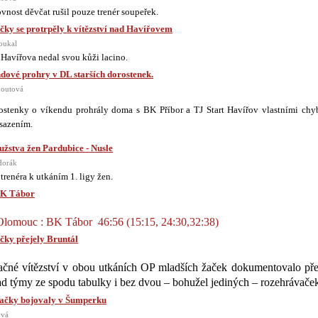
vnost děvčat rušil pouze trenér soupeřek.
čky se protrpěly k vítězství nad Havířovem
oukal
 Havířova nedal svou kůži lacino.
dové prohry v DL starších dorostenek.
houtová
rostenky o víkendu prohrály doma s BK Příbor a TJ Start Havířov vlastními ch
sazením.
užstva žen Pardubice - Nusle
Horák
renéra k utkáním 1. ligy žen.
BK Tábor
lomouc : BK Tábor 46:56 (15:15, 24:30,32:38)
čky přejely Bruntál
ačné vítězství v obou utkáních OP mladších žaček dokumentovalo př
 týmy ze spodu tabulky i bez dvou – bohužel jediných – rozehrávače
žačky bojovaly v Šumperku
ová