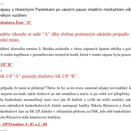
ová
ápasy s Hranickými Panterkami po vánoční pauze mladším minižačkám vůb
velkým rozdílem.
y družstva Ženy "A"
nulém víkendu se naše "A" díky dvěma prohraným utkáním propadlo v
ední místo.
ádření hlavního trenéra S. Horáka rozhodla v obou zápasech špatná střelba z po
ch nízká úspěšnost v proměňování trestných hodů, která v tomto zápase byla pouz
 UP "B"
ek
SK UP "A" porazily družstvo SK UP "B".
připadá, že jsem se překlepl? Nebo že by se do textu zamotal nějaký novinářský 
 nejsem novinář, takže šotkové na mě nemůžou a navíc si po sobě své příspěvky 
dla basketbalu neumožňují start více jak tří hráček z vyšší do nižší soutěže, ta
ou městských basketbalových klubů nastupují hráčky Nikola Kleinová a Zuzk
sketbalové lize za SK UP, kdežto v oblastním přeboru za OSK, kde obě basketbalo
kola Kleinová stále kmenovou hráčkou.
 OP Prostějov 4 : 87 a 2 : 60
orová