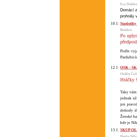
Eva Drábk
Domácí z
prohrály 
10.1.
Statistik
Redakce
Po uply
předposl
Podle vyj
Pardubicí
12.1.
OSK - SK
Ondřej Čoč
Hráčky 
Taky vám 
jednak už
jen pravi
dohody dv
Ženské ba
kde je Ni
13.1.
SKUP OL -
Hanka Sýk