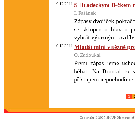
19.12.2011
S Hradeckým B-čkem n
I. Fašánek
Zápasy dvojiček pokračo
se sklopenou hlavou 
vyhrát výrazným rozdíl
19.12.2011
Mladší mini vítězně prot
O. Zatloukal
První zápas jsme uchod
běhat. Na Bruntál to s
přístupem nepochodíme.
1
Copyright © 2007 SK UP Olomouc,
eS