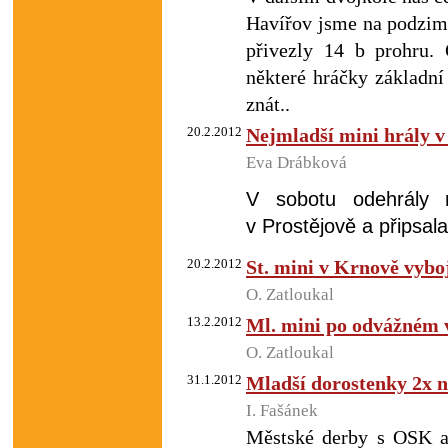
Havířov jsme na podzim 
přivezly 14 b prohru.
některé hráčky základní
znát..
20.2.2012
Nejmladší mini hrály v
Eva Drábková
V sobotu odehrály 
v Prostějově a připsala
20.2.2012
St. mini v Krnově vybo
O. Zatloukal
13.2.2012
Ml. mini po odvážném 
O. Zatloukal
31.1.2012
Mladší dorostenky 2x 
I. Fašánek
Městské derby s OSK a