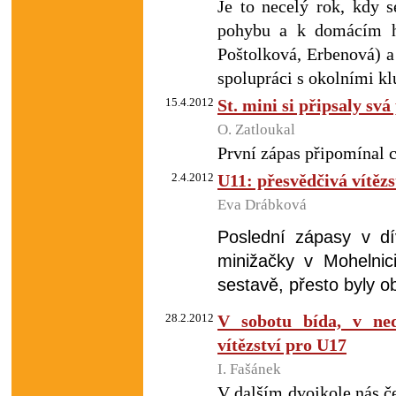
Je to necelý rok, kdy s
pohybu a k domácím hr
Poštolková, Erbenová) a
spolupráci s okolními klu
15.4.2012
St. mini si připsaly sv
O. Zatloukal
První zápas připomínal 
2.4.2012
U11: přesvědčivá vítězs
Eva Drábková
Poslední zápasy v dí
minižačky v Mohelnic
sestavě, přesto byly o
28.2.2012
V sobotu bída, v ned
vítězství pro U17
I. Fašánek
V dalším dvojkole nás ček