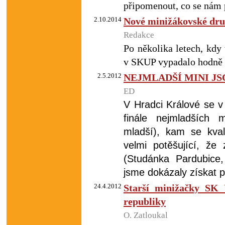
připomenout, co se nám p
2.10.2014
Nové minižákovské dr
Redakce
Po několika letech, kdy
v SKUP vypadalo hodně šp
2.5.2012
NEJMLADŠÍ MINI JSO
ED
V Hradci Králové se v
finále nejmladších 
mladší), kam se kval
velmi potěšující, že
(Studánka Pardubice
jsme dokázaly získat p
24.4.2012
Starší minižačky SK 
republiky
O. Zatloukal