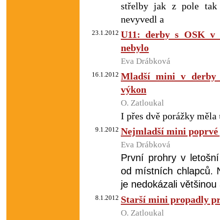
střelby jak z pole ta
nevyvedl a
23.1.2012
U11: derby s OSK v n
nebylo
Eva Drábková
16.1.2012
Mladší mini v derby
výkon
O. Zatloukal
I přes dvě porážky měla 
9.1.2012
Nejmladší mini poprvé
Eva Drábková
První prohry v letošn
od místních chlapců. 
je nedokázali většinou a
8.1.2012
Starší mini propadly p
O. Zatloukal