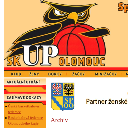
Česká basketbalová
federace
Basketbalová federace
Archiv
Olomouckého kraje