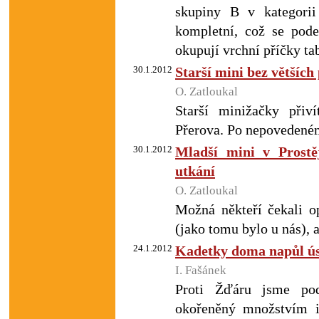
skupiny B v kategori
kompletní, což se pode
okupují vrchní příčky ta
30.1.2012
Starší mini bez většíc
O. Zatloukal
Starší minižačky přiv
Přerova. Po nepovedené
30.1.2012
Mladší mini v Prostě
utkání
O. Zatloukal
Možná někteří čekali o
(jako tomu bylo u nás), 
24.1.2012
Kadetky doma napůl ú
I. Fašánek
Proti Žďáru jsme pod
okořeněný množstvím i