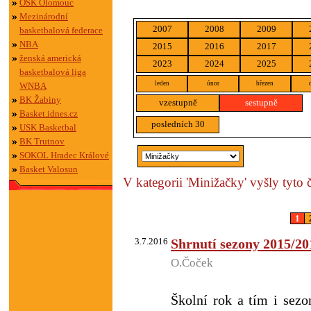
OSK Olomouc
Mezinárodní
2007
2008
2009
basketbalová federace
NBA
2015
2016
2017
ženská americká
2023
2024
2025
basketbalová liga
leden
únor
březen
WNBA
BK Žabiny
vzestupně
sestupně
Basket.idnes.cz
posledních 30
USK Basketbal
BK Trutnov
SOKOL Hradec Králové
Basket Valosun
V kategorii 'Minižačky' vyšly tyto 
1
3.7.2016
Shrnutí sezony 2015/20
O.Čoček
Školní rok a tím i sezo